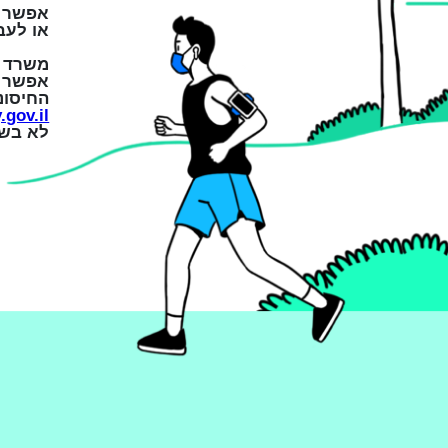
אפשר 
או לעב
משרד ה
אפשר ל
החיסונ
gov.il.
לא בשי