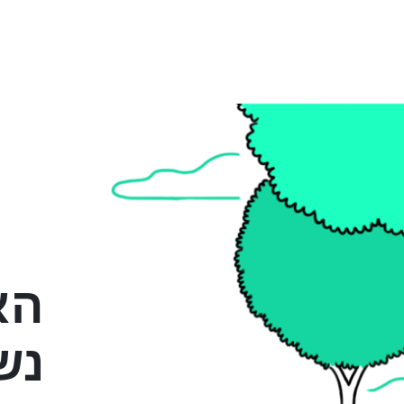
הא
נש